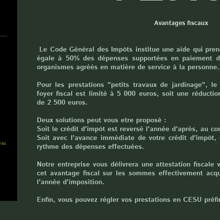
Avantages fiscaux
Le Code Général des Impôts institue une aide qui pren
égale à 50% des dépenses supportées en paiement des
organismes agréés en matière de service à la personne.
80
Pour les prestations "petits travaux de jardinage", l
foyer fiscal est limité à 5 000 euros, soit une réduct
de 2 500 euros.
71
Deux solutions peut vous etre proposé :
Soit le crédit d'impôt est reversé l'année d'après, au cou
Soit avec l'avance immédiate de votre crédit d'impôt,
près
rythme des dépenses effectuées.
Notre entreprise vous délivrera une attestation fiscale
cet avantage fiscal sur les sommes effectivement acq
l'année d'imposition.
Enfin, vous pouvez régler vos prestations en CESU préf