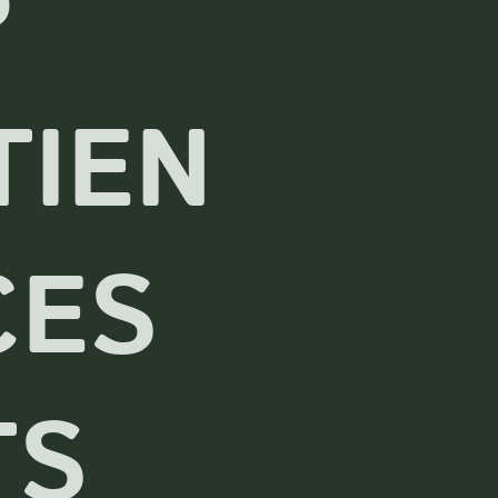
P
TIEN
CES
TS