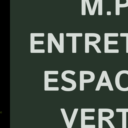
M.
ENTRE
ESPA
VER
re