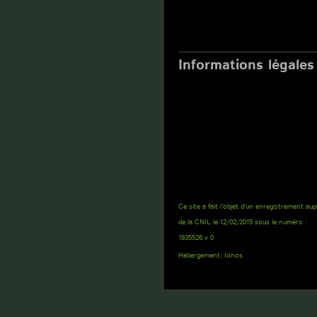
Interventions du lundi au
vendredi,
de 7h45 à 18h00
Informations légales
Immatriculation au Registre du commerce et
des sociétés sous le numéro : 480 523 471
Numéro d'immatriculation de l'entreprise : 4
523 471 00013
Société par actions simplifié au capital de : 7
500 €
Numéro d'identification TVA : FR75 4805234
Ce site a fait l'objet d'un enregistrement au
de la CNIL le 12/02/2015 sous le numéro :
1835526 v 0
Hébergement: Ionos