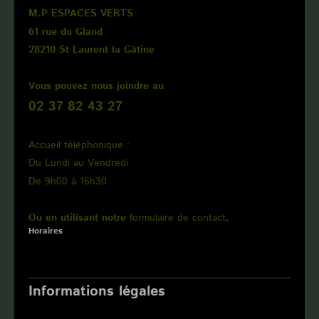
M.P ESPACES VERTS
61 rue du Gland
28210 St Laurent la Gâtine
Vous pouvez nous joindre au
02 37 82 43 27
Accueil téléphonique :
Du Lundi au Vendredi
De 9h00 à 16h30
Ou en utilisant notre
formulaire de contact
.
Horaires
Interventions du lundi au vendredi,
de 7h45 à 18h00
Informations légales
Immatriculation au Registre du commerce et des sociétés sous le numéro : 480 523