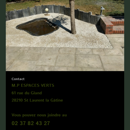
Contact
M.P ESPACES VERTS
61 rue du Gland
28210 St Laurent la Gâtine
Vous pouvez nous joindre au
02 37 82 43 27