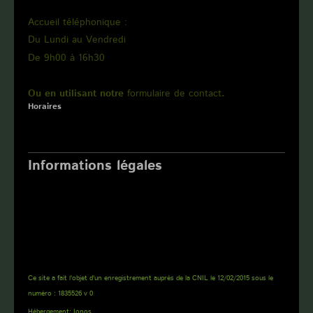
Accueil téléphonique :
Du Lundi au Vendredi
De 9h00 à 16h30
Ou en utilisant notre
formulaire de contact
.
Horaires
Interventions du lundi au vendredi,
de 7h45 à 18h00
Informations légales
Immatriculation au Registre du commerce et des sociétés sous le numéro : 480 523
471
Numéro d'immatriculation de l'entreprise : 480 523 471 00013
Société par actions simplifié au capital de : 7 500 €
Numéro d'identification TVA : FR75 480523471
Ce site a fait l'objet d'un enregistrement auprès de la CNIL le 12/02/2015 sous le
numéro : 1835526 v 0
Hébergement: Ionos