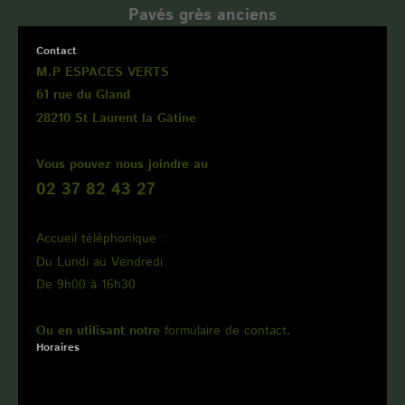
Pavés grès anciens
Contact
M.P ESPACES VERTS
61 rue du Gland
28210 St Laurent la Gâtine
Vous pouvez nous joindre au
02 37 82 43 27
Accueil téléphonique :
Du Lundi au Vendredi
De 9h00 à 16h30
Ou en utilisant notre
formulaire de contact
.
Horaires
Interventions du lundi au vendredi,
de 7h45 à 18h00